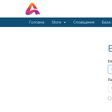
Головна
Store
Сповіщення
База 
E
П