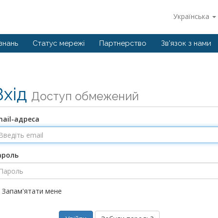
Українська
знань
Статус мережі
Партнерство
Зв'язок з нами
Вхід
Доступ обмежений
mail-адреса
ароль
Запам'ятати мене