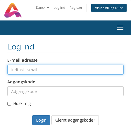
Dansk
Log ind
Register
Vis bestillingskurv
Togg
navig
Log ind
E-mail adresse
Adgangskode
Husk mig
Glemt adgangskode?