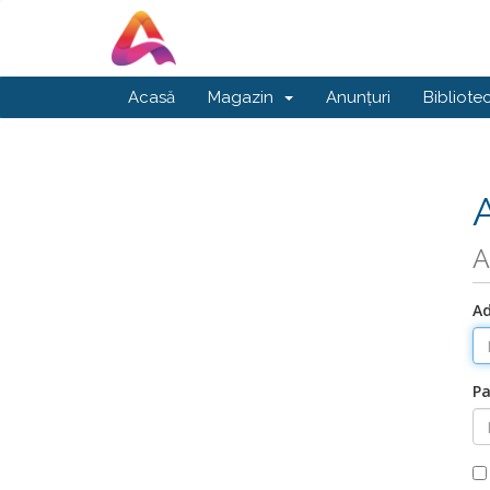
Acasă
Magazin
Anunțuri
Bibliote
A
Ad
Pa