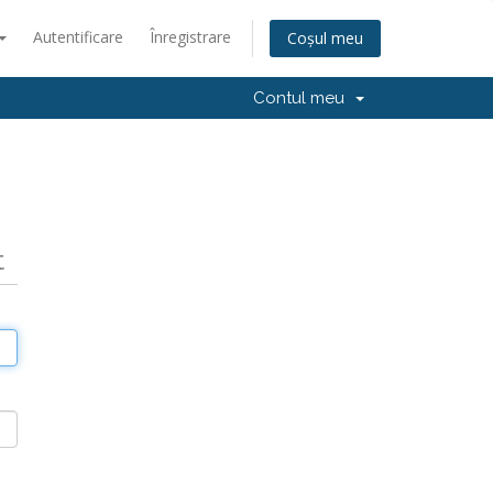
Autentificare
Înregistrare
Coșul meu
Contul meu
t