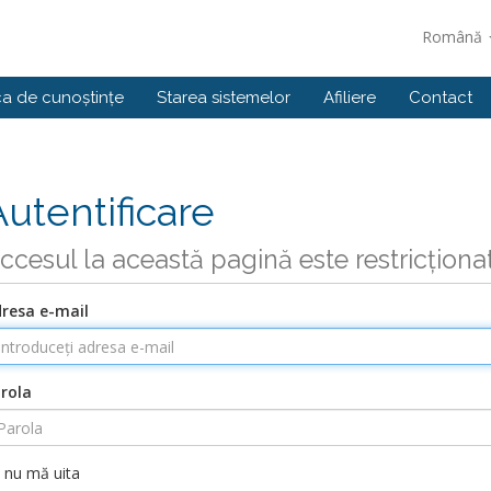
Română
ca de cunoștințe
Starea sistemelor
Afiliere
Contact
Autentificare
ccesul la această pagină este restricționa
resa e-mail
rola
nu mă uita