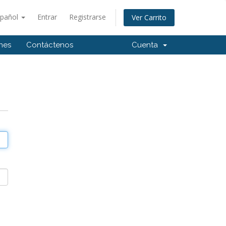
spañol
Entrar
Registrarse
Ver Carrito
ones
Contáctenos
Cuenta