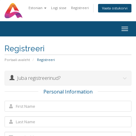
Estonian
Logi sisse
Registreeri
Vaata ostukorvi
Togg
navig
Registreeri
Portaali avaleht
Registreeri
Juba registreerinud?
Personal Information