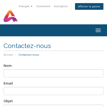
Français
Connexion
Inscription
Afficher le panier
Togg
navig
Contactez-nous
Accueil
Contactez-nous
Nom
Email
Objet