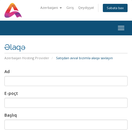
Azerbaijani
Giriş
Qeydiyyat
Səbətə bax
Togg
navig
Əlaqə
Azerbaijan Hosting Provider
Satışdan əvvəl bizimlə əlaqə saxlayın
Ad
E-poçt
Başlıq