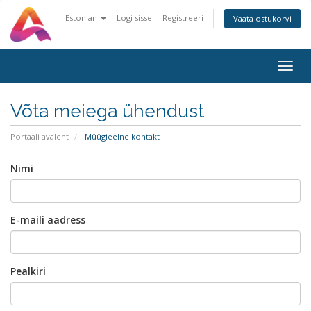
Estonian
Logi sisse
Registreeri
Vaata ostukorvi
Togg
navig
Võta meiega ühendust
Portaali avaleht
Müügieelne kontakt
Nimi
E-maili aadress
Pealkiri