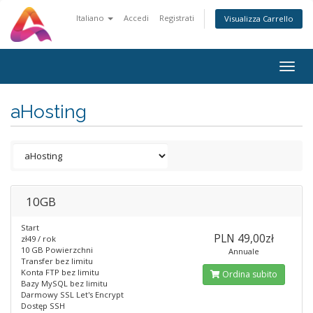
Italiano
Accedi
Registrati
Visualizza Carrello
Togg
navig
aHosting
10GB
Start
PLN 49,00zł
zł49 / rok
10 GB Powierzchni
Annuale
Transfer bez limitu
Konta FTP bez limitu
Ordina subito
Bazy MySQL bez limitu
Darmowy SSL Let's Encrypt
Dostęp SSH