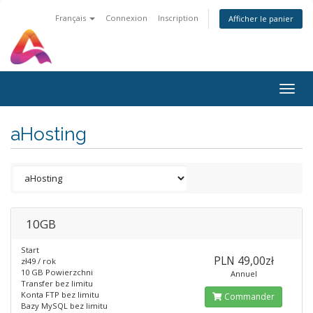
Français
Connexion
Inscription
Afficher le panier
Togg
navig
aHosting
10GB
Start
PLN 49,00zł
zł49 / rok
10 GB Powierzchni
Annuel
Transfer bez limitu
Konta FTP bez limitu
Commander
Bazy MySQL bez limitu