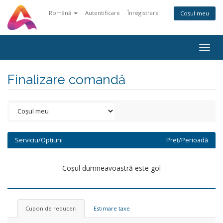
Română
Autentificare
Înregistrare
Coșul meu
Togg
navig
Finalizare comandă
Serviciu/Opțiuni
Preț/Perioadă
Coșul dumneavoastră este gol
Cupon de reduceri
Estimare taxe