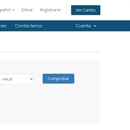
spañol
Entrar
Registrarse
Ver Carrito
ones
Contáctenos
Cuenta
Comprobar