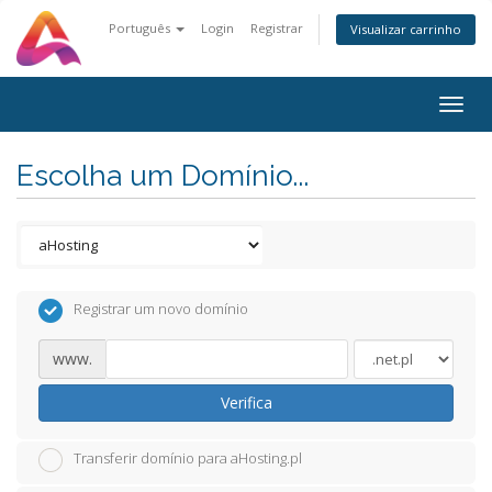
Português
Login
Registrar
Visualizar carrinho
Togg
navig
Escolha um Domínio...
Registrar um novo domínio
www.
Verifica
Transferir domínio para aHosting.pl