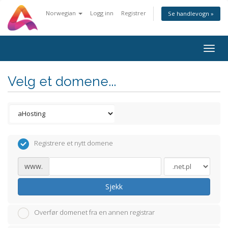
Norwegian
Logg inn
Registrer
Se handlevogn »
Togg
navig
Velg et domene...
Registrere et nytt domene
www.
Sjekk
Overfør domenet fra en annen registrar