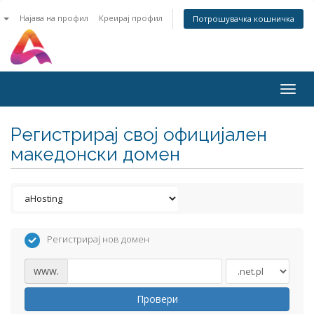
n
Најава на профил
Креирај профил
Потрошувачка кошничка
Togg
navig
Регистрирај свој официјален
македонски домен
Регистрирај нов домен
www.
Провери