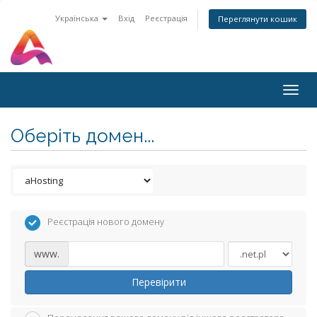
Українська
Вхід
Реєстрація
Переглянути кошик
Togg
navig
Оберіть домен...
Реєстрація нового домену
www.
Перевірити