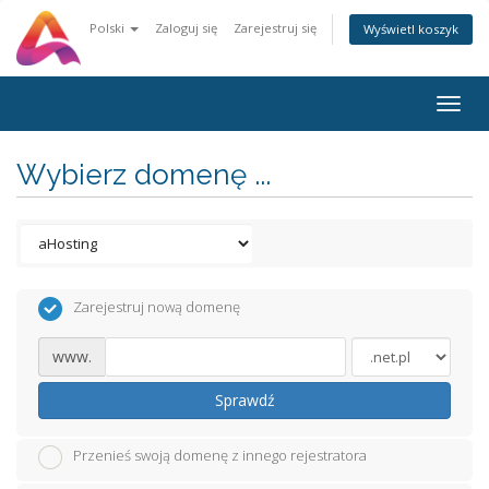
Polski
Zaloguj się
Zarejestruj się
Wyświetl koszyk
Togg
navig
Wybierz domenę ...
Zarejestruj nową domenę
www.
Sprawdź
Przenieś swoją domenę z innego rejestratora