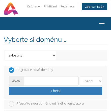
Čeština
Přihlášení
Registrace
Zobrazit košík
Togg
navig
Vyberte si doménu ...
Registrace nové domény
www.
Check
Přesuňte svou doménu od jiného registrátora