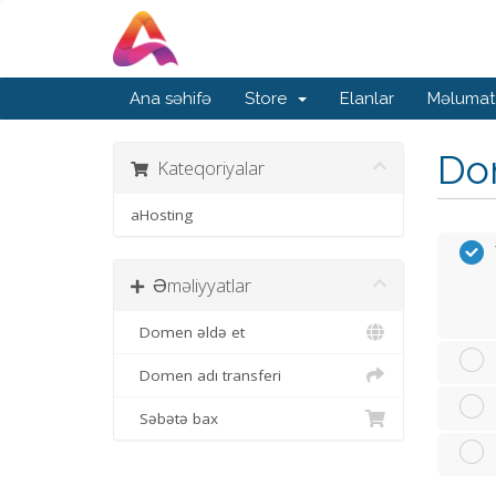
Ana səhifə
Store
Elanlar
Məlumat
Dom
Kateqoriyalar
aHosting
Əməliyyatlar
Domen əldə et
Domen adı transferi
Səbətə bax