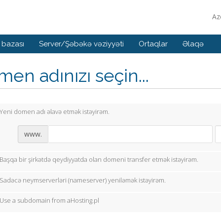
Az
 bazası
Server/Şəbəkə vəziyyəti
Ortaqlar
Əlaqə
en adınızı seçin...
Yeni domen adı əlavə etmək istəyirəm.
www.
Başqa bir şirkətdə qeydiyyatda olan domeni transfer etmək istəyirəm.
Sadəcə neymserverləri (nameserver) yeniləmək istəyirəm.
Use a subdomain from aHosting.pl