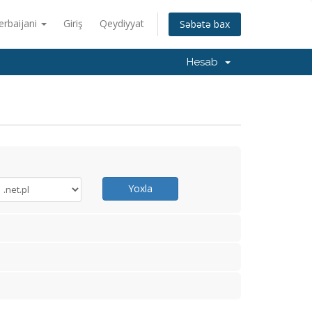
erbaijani
Giriş
Qeydiyyat
Səbətə bax
Hesab
Yoxla