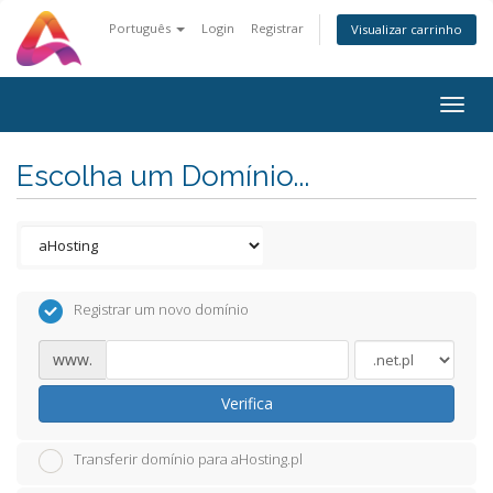
Português
Login
Registrar
Visualizar carrinho
Togg
navig
Escolha um Domínio...
Registrar um novo domínio
www.
Verifica
Transferir domínio para aHosting.pl