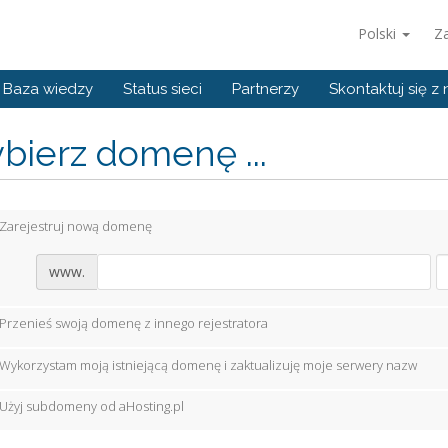
Polski
Za
Baza wiedzy
Status sieci
Partnerzy
Skontaktuj się z
ierz domenę ...
Zarejestruj nową domenę
www.
Przenieś swoją domenę z innego rejestratora
Wykorzystam moją istniejącą domenę i zaktualizuję moje serwery nazw
Użyj subdomeny od aHosting.pl