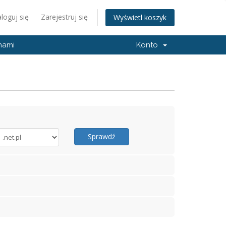
loguj się
Zarejestruj się
Wyświetl koszyk
 nami
Konto
Sprawdź