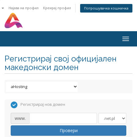
n
Најава на профил
Креирај профил
Потрошувачка кошничка
Togg
navig
Регистрирај свој официјален
македонски домен
Регистрирај нов домен
www.
Провери