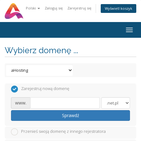
Polski
Zaloguj się
Zarejestruj się
Wyświetl koszyk
Togg
navig
Wybierz domenę ...
Zarejestruj nową domenę
www.
Sprawdź
Przenieś swoją domenę z innego rejestratora