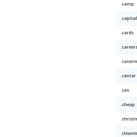
.camp
.capital
.cards
.career
.cateri
.center
.ceo
.cheap
.christ
.cleani