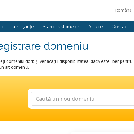
Română
ca de cunoștințe
Starea sistemelor
Afiliere
Contact
egistrare domeniu
eți domeniul dorit și verificați-i disponibilitatea; dacă este liber pent
 un alt domeniu.