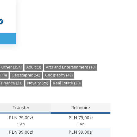
Other (354)
Adult (3)
Arts and Entertainment (18)
(14)
Geographic (56)
Geography (47)
Finance (21)
Novelty (29)
Real Estate (20)
Transfer
Reînnoire
PLN 79,00zł
PLN 79,00zł
1 An
1 An
PLN 99,00zł
PLN 99,00zł