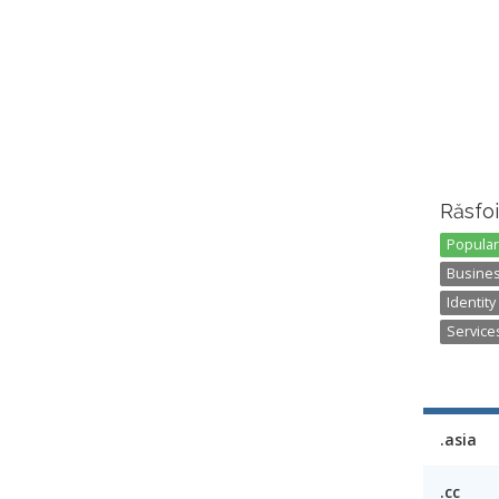
Răsfoi
Popular
Busines
Identity
Services
.asia
.cc