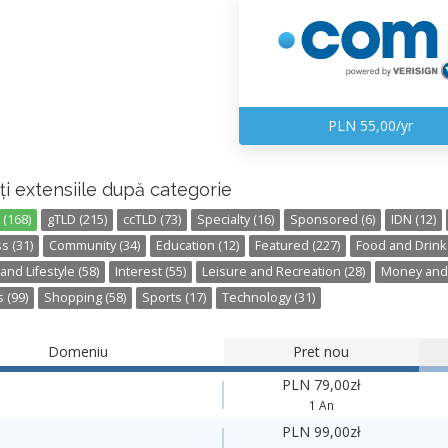
PLN 55,00/yr
ți extensiile după categorie
 (168)
gTLD (215)
ccTLD (73)
Specialty (16)
Sponsored (6)
IDN (12)
s (31)
Community (34)
Education (12)
Featured (227)
Food and Drink 
 and Lifestyle (58)
Interest (55)
Leisure and Recreation (28)
Money and 
 (99)
Shopping (58)
Sports (17)
Technology (31)
Domeniu
Pret nou
PLN 79,00zł
1 An
PLN 99,00zł