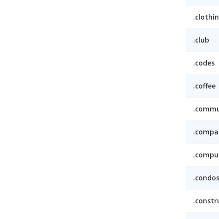
.clothi
.club
.codes
.coffee
.commu
.compa
.compu
.condo
.constr