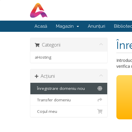
Acasă
Magazin
Anunțuri
Bibliote
Înr
Categorii
aHosting
Introduc
verifica
Acțiuni
Înregistrare domeniu nou
Transfer domeniu
Coșul meu