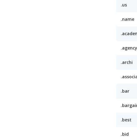
.us
.name
.acade
.agenc
.archi
.associ
.bar
.bargai
.best
.bid