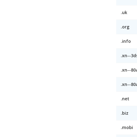
.uk
.org
.info
.xn--3d
.xn--8
.xn--8
.net
.biz
.mobi