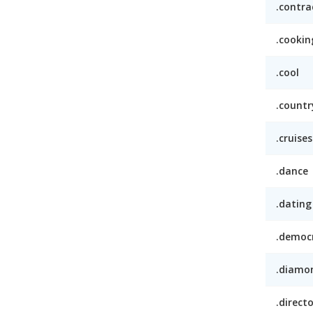
.contra
.cookin
.cool
.countr
.cruises
.dance
.dating
.democ
.diamo
.direct