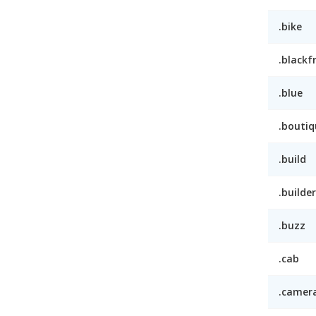
.bike
.blackf
.blue
.boutiq
.build
.builder
.buzz
.cab
.camer