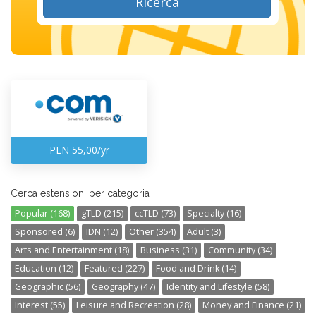
Ricerca
PLN 55,00/yr
Cerca estensioni per categoria
Popular (168)
gTLD (215)
ccTLD (73)
Specialty (16)
Sponsored (6)
IDN (12)
Other (354)
Adult (3)
Arts and Entertainment (18)
Business (31)
Community (34)
Education (12)
Featured (227)
Food and Drink (14)
Geographic (56)
Geography (47)
Identity and Lifestyle (58)
Interest (55)
Leisure and Recreation (28)
Money and Finance (21)