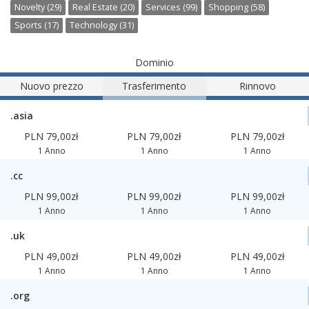
Novelty (29)
Real Estate (20)
Services (99)
Shopping (58)
Sports (17)
Technology (31)
Dominio
Nuovo prezzo
Trasferimento
Rinnovo
.asia
PLN 79,00zł
PLN 79,00zł
PLN 79,00zł
1 Anno
1 Anno
1 Anno
.cc
PLN 99,00zł
PLN 99,00zł
PLN 99,00zł
1 Anno
1 Anno
1 Anno
.uk
PLN 49,00zł
PLN 49,00zł
PLN 49,00zł
1 Anno
1 Anno
1 Anno
.org